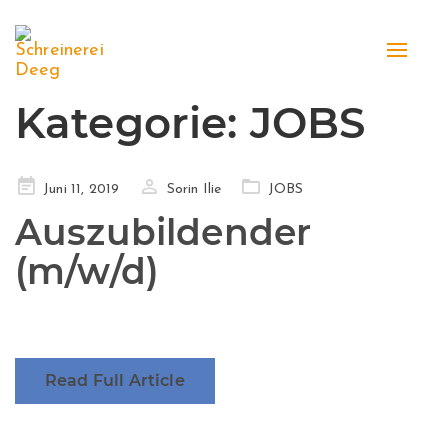
Toggle
naviga
Kategorie:
JOBS
Posted
Juni 11, 2019
Sorin Ilie
JOBS
on
Auszubildender
(m/w/d)
Read Full Article